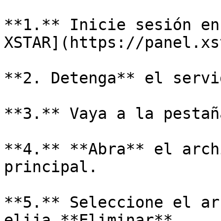
**1.** Inicie sesión en
XSTAR](https://panel.xs
**2. Detenga** el servid
**3.** Vaya a la pestañ
**4.** **Abra** el arch
principal.

**5.** Seleccione el ar
elija **Eliminar**.
